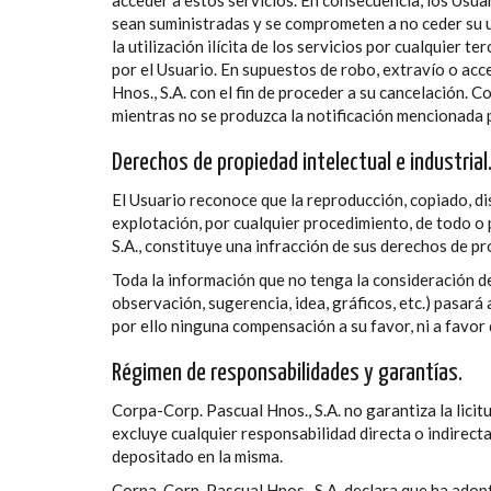
acceder a estos servicios. En consecuencia, los Usua
sean suministradas y se comprometen a no ceder su us
la utilización ilícita de los servicios por cualquier 
por el Usuario. En supuestos de robo, extravío o acc
Hnos., S.A. con el fin de proceder a su cancelación. 
mientras no se produzca la notificación mencionada p
Derechos de propiedad intelectual e industrial
El Usuario reconoce que la reproducción, copiado, dis
explotación, por cualquier procedimiento, de todo o
S.A., constituye una infracción de sus derechos de pro
Toda la información que no tenga la consideración d
observación, sugerencia, idea, gráficos, etc.) pasará
por ello ninguna compensación a su favor, ni a favor
Régimen de responsabilidades y garantías.
Corpa-Corp. Pascual Hnos., S.A. no garantiza la licitu
excluye cualquier responsabilidad directa o indirecta
depositado en la misma.
Corpa-Corp. Pascual Hnos., S.A. declara que ha adopt