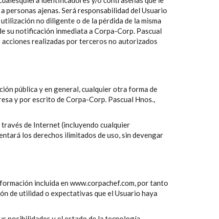
cualesquiera identificadores y/o contraseñas que le
 a personas ajenas. Será responsabilidad del Usuario
 utilización no diligente o de la pérdida de la misma
 de su notificación inmediata a Corpa-Corp. Pascual
as acciones realizadas por terceros no autorizados
ción pública y en general, cualquier otra forma de
resa y por escrito de Corpa-Corp. Pascual Hnos.,
través de Internet (incluyendo cualquier
tentará los derechos ilimitados de uso, sin devengar
a información incluida en www.corpachef.com, por tanto
ión de utilidad o expectativas que el Usuario haya
 posibilidades y el estado de la tecnología,