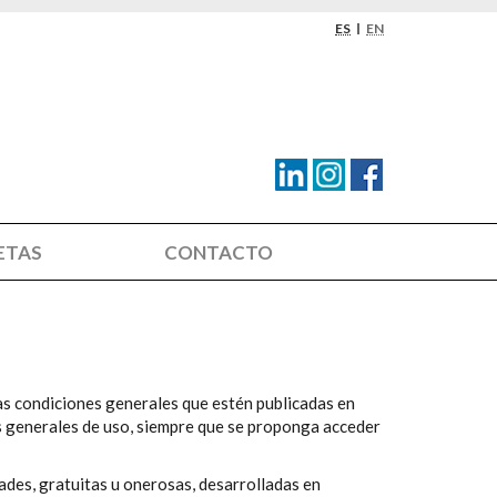
Selección
ES
EN
de
idioma
Fin
ETAS
CONTACTO
de
la
navegación
principal
 las condiciones generales que estén publicadas en
s generales de uso, siempre que se proponga acceder
dades, gratuitas u onerosas, desarrolladas en