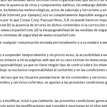
omo la ausencia de virus y componentes dañinos, sin embargo debido 
re, inclemencias meteorológicas, actos de sabotaje y terrorismo y en
dad de Internet, por ejemplo), nos es completamente imposible asegura
os por lo que Corpa-Corp. Pascual Hnos., S.A. no puede hacerse respon
m (b) la ausencia de errores en dichos contenidos ni la corrección de
www.corpachef.com; (d) la inexpugnabilidad de las medidas de segur
los sistemas de seguridad de www.corpachef.com.
 de cualquier comunicación enviada personalmente o a su nombre a ww
ho a suspender temporalmente y sin previo aviso, la accesibilidad a
Los enlaces a otras páginas web que en su caso existan en www.corpa
ponsabilidad, ya que no tiene ningún tipo de control sobre los mismo
bajo su exclusiva responsabilidad al contenido y en las condiciones d
 del uso que los Usuarios puedan hacer de los contenidos y servicios
nidos y servicios referidos, se ajusten a las presentes condiciones g
o a modificar, total o parcialmente, las presentes condiciones gener
io aviso las modificaciones que considere oportunas en el sitio web,