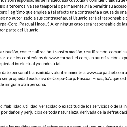
rios son responsables de la adecuada custodia y confidencialidad de 
o a terceros, ya sea temporal o permanente, ni a permitir su acceso
tercero ilegítimo que emplee a tal efecto una contraseña a causa de una
eso no autorizado a sus contraseñas, el Usuario será el responsable
Corpa-Corp. Pascual Hnos., S.A. en ningún caso será responsable de l
or parte del Usuario.
.
tribución, comercialización, transformación, reutilización, comunica
 parte de los contenidos de www.corpachef.com, sin autorización exp
piedad intelectual y/o industrial.
e dato personal transmitida voluntariamente a www.corpachef.com a 
 a ser propiedad exclusiva de Corpa-Corp. Pascual Hnos., S.A. que os
 de ninguna otra persona.
d, fiabilidad, utilidad, veracidad o exactitud de los servicios o de l
 por daños y perjuicios de toda naturaleza, derivada de la defraudac
ado las medidas tanto técnicas como organizativas, que dentro de sus