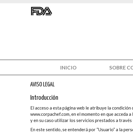
Ir
Ir
al
al
contenido
menú
principal
de
navegación
Comienza
INICIO
SOBRE C
la
navegación
AVISO LEGAL
principal
Introducción
El acceso a esta página web le atribuye la condición 
www.corpachef.com, en el momento en que acceda a la
y en su caso utilizar los servicios prestados a travé
En este sentido, se entenderá por “Usuario” a la pers