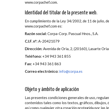
www.corpachef.com.
Identidad del titular de la presente web.
En cumplimiento de la Ley 34/2002, de 11 de julio, de
www.corpachef.com es:
Razón social:
Corpa-Corp. Pascual Hnos., S.A.
C.I.F. nº:
A-20421079
Dirección:
Avenida de Oria, 2, (20160), Lasarte Ori
Teléfono:
+34 943 361 855
Fax:
+34 943 361 863
Correo electrónico:
info@corpa.es
Objeto y ámbito de aplicación
Las presentes condiciones generales de uso, regulan
contenidos tales como los textos, gráficos, dibujos,
así como cualquier otra creación protegida por las le