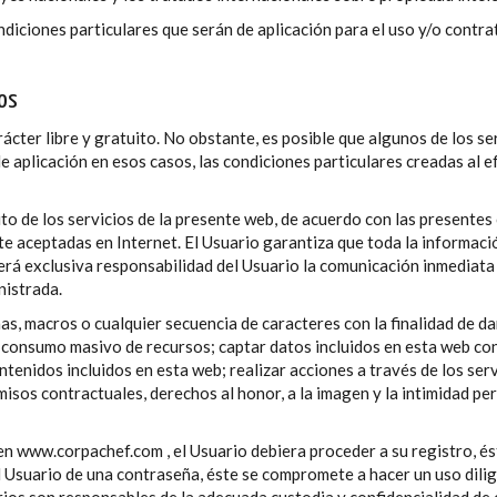
diciones particulares que serán de aplicación para el uso y/o contra
ios
ácter libre y gratuito. No obstante, es posible que algunos de los se
de aplicación en esos casos, las condiciones particulares creadas al 
to de los servicios de la presente web, de acuerdo con las presentes 
te aceptadas en Internet. El Usuario garantiza que toda la informaci
. Será exclusiva responsabilidad del Usuario la comunicación inmediat
nistrada.
as, macros o cualquier secuencia de caracteres con la finalidad de d
consumo masivo de recursos; captar datos incluidos en esta web con fin
tenidos incluidos en esta web; realizar acciones a través de los ser
misos contractuales, derechos al honor, a la imagen y la intimidad pe
io en www.corpachef.com , el Usuario debiera proceder a su registro, 
 al Usuario de una contraseña, éste se compromete a hacer un uso dil